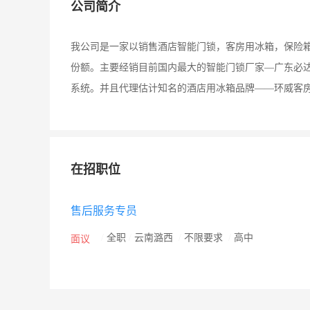
公司简介
我公司是一家以销售酒店智能门锁，客房用冰箱，保险
份额。主要经销目前国内最大的智能门锁厂家—广东必
系统。并且代理估计知名的酒店用冰箱品牌——环威客
在招职位
售后服务专员
/
全职
/
云南潞西
/
不限要求
/
高中
面议