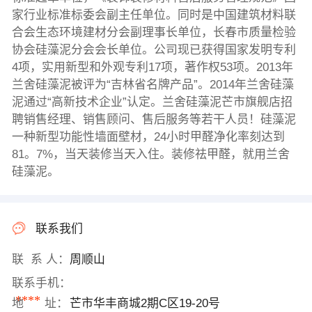
家行业标准标委会副主任单位。同时是中国建筑材料联
合会生态环境建材分会副理事长单位，长春市质量检验
协会硅藻泥分会会长单位。公司现已获得国家发明专利
4项，实用新型和外观专利17项，著作权53项。2013年
兰舍硅藻泥被评为“吉林省名牌产品”。2014年兰舍硅藻
泥通过“高新技术企业”认定。兰舍硅藻泥芒市旗舰店招
聘销售经理、销售顾问、售后服务等若干人员！硅藻泥
一种新型功能性墙面壁材，24小时甲醛净化率刻达到
81。7%，当天装修当天入住。装修祛甲醛，就用兰舍
硅藻泥。
联系我们
联 系 人：
周顺山
联系手机：
****
地 址：
芒市华丰商城2期C区19-20号